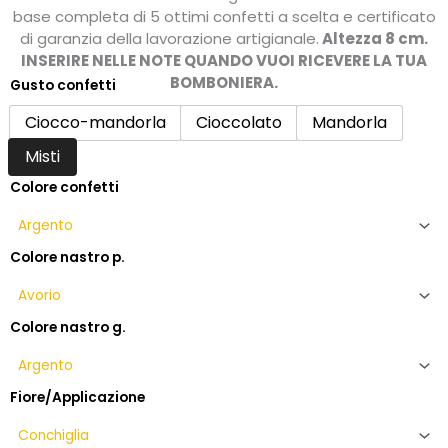
prezzo:
base completa di 5 ottimi confetti a scelta e certificato
da
di garanzia della lavorazione artigianale.
Altezza 8 cm.
INSERIRE NELLE NOTE QUANDO VUOI RICEVERE LA TUA
10,50€
BOMBONIERA.
Gusto confetti
a
Bomboniere
13,50€
nozze
Ciocco-mandorla
Cioccolato
Mandorla
d'argento
Misti
tema
mare
Colore confetti
con
barca
a
Colore nastro p.
vela
quantità
Colore nastro g.
Fiore/Applicazione