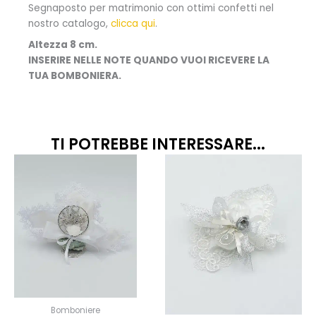
Segnaposto per matrimonio con ottimi confetti nel
nostro catalogo,
clicca qui
.
Altezza 8 cm.
INSERIRE NELLE NOTE QUANDO VUOI RICEVERE LA
TUA BOMBONIERA.
TI POTREBBE INTERESSARE...
Fascia
Questo
Quest
prodotto
prodo
di
ha
ha
prezzo
più
più
da
varianti.
variant
13,50€
Le
Le
opzioni
opzion
a
possono
posso
15,50€
essere
esser
scelte
scelte
Bomboniere