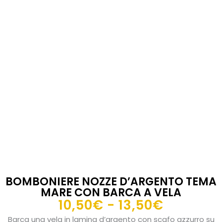
BOMBONIERE NOZZE D’ARGENTO TEMA
MARE CON BARCA A VELA
Fascia
10,50
€
-
13,50
€
di
Barca una vela in lamina d’argento con scafo azzurro su