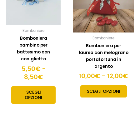
a
a
opzioni
opzion
8,50€
possono
posso
12,
essere
esser
scelte
scelte
Bomboniere
nella
nella
Bomboniera
Bomboniere
pagina
pagin
bambino per
Bomboniera per
del
del
battesimo con
laurea con melograno
prodotto
prodo
coniglietto
portafortuna in
argento
5,50
€
-
10,00
€
-
12,00
€
8,50
€
SCEGLI OPZIONI
SCEGLI
OPZIONI
Fascia
Fascia
Questo
Quest
prodotto
prodo
di
di
ha
ha
prezzo:
prezzo: