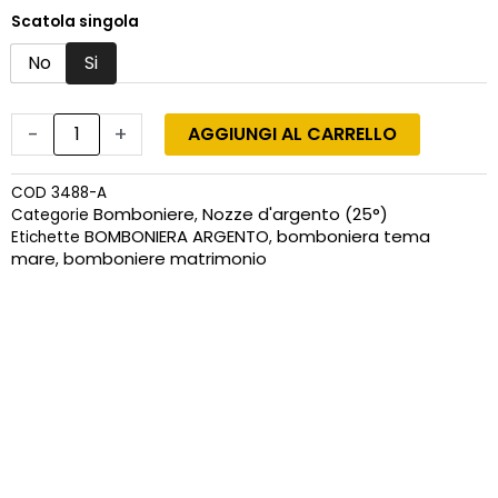
Scatola singola
No
Si
-
+
AGGIUNGI AL CARRELLO
COD
3488-A
Bomboniere
Nozze d'argento (25°)
Categorie
,
BOMBONIERA ARGENTO
bomboniera tema
Etichette
,
mare
bomboniere matrimonio
,