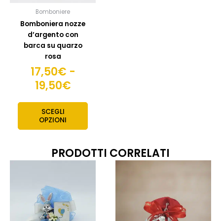
scelte
Bomboniere
nella
Bomboniera nozze
pagina
d’argento con
del
barca su quarzo
prodotto
rosa
17,50
€
-
19,50
€
SCEGLI
OPZIONI
PRODOTTI CORRELATI
Fascia
Fas
Questo
Quest
prodotto
prodo
di
di
ha
ha
prezzo:
pre
più
più
da
da
varianti.
variant
5,50€
10,
Le
Le