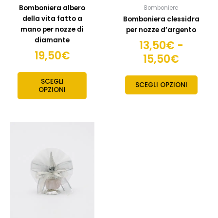
nella
nella
Bomboniera albero
Bomboniere
pagina
pagin
della vita fatto a
Bomboniera clessidra
del
del
mano per nozze di
per nozze d’argento
prodotto
prodo
diamante
13,50
€
-
19,50
€
15,50
€
SCEGLI
SCEGLI OPZIONI
OPZIONI
Fascia
Questo
prodotto
di
ha
prezzo:
più
da
varianti.
17,50€
Le
opzioni
a
possono
19,50€
essere