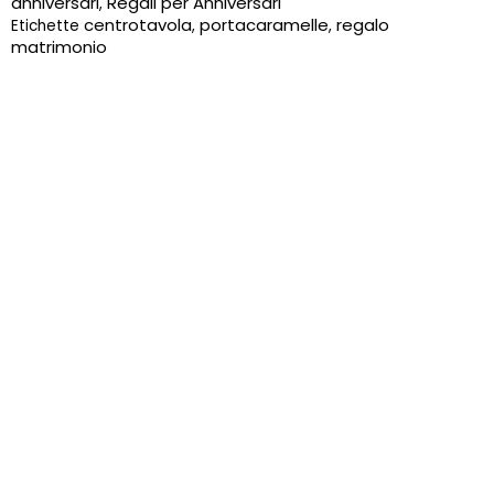
anniversari
Regali per Anniversari
,
porcellana
centrotavola
portacaramelle
regalo
Etichette
,
,
quantità
matrimonio