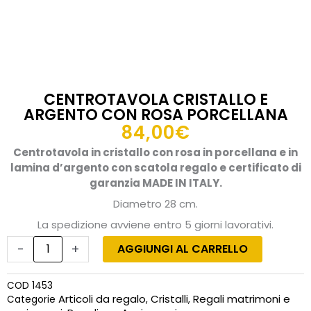
CENTROTAVOLA CRISTALLO E
ARGENTO CON ROSA PORCELLANA
84,00
€
Centrotavola in cristallo con rosa in porcellana e in
lamina d’argento con scatola regalo e certificato di
garanzia MADE IN ITALY.
Diametro 28 cm.
La spedizione avviene entro 5 giorni lavorativi.
Centrotavola
cristallo
-
+
AGGIUNGI AL CARRELLO
e
argento
COD
1453
con
Articoli da regalo
Cristalli
Regali matrimoni e
Categorie
,
,
rosa