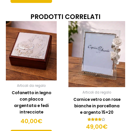
PRODOTTI CORRELATI
Articoli da regalo
Cofanetto in legno
Articoli da regalo
con placca
Cornice vetro con rose
argentata e fedi
bianche in porcellana
intrecciate
e argento 15×20
40,00
€
49,00
Valutato
€
4.00
su 5