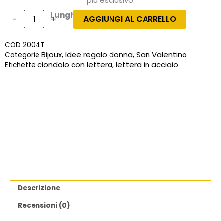
più esclusivo.
Lunghezza lettera da 6 a 7 cm.
-
+
AGGIUNGI AL CARRELLO
Ciondolo
in
acciaio
COD
2004T
lettera
Bijoux
Idee regalo donna
San Valentino
Categorie
,
,
"T"
ciondolo con lettera
lettera in acciaio
Etichette
,
con
collana
quantità
Descrizione
Recensioni (0)