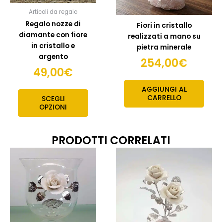
scelte
Articoli da regalo
nella
Regalo nozze di
Fiori in cristallo
pagina
diamante con fiore
realizzati a mano su
del
in cristallo e
pietra minerale
prodotto
argento
254,00
€
49,00
€
AGGIUNGI AL
CARRELLO
SCEGLI
OPZIONI
PRODOTTI CORRELATI
Quest
prodo
ha
più
variant
Le
opzion