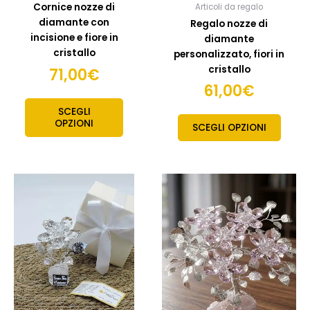
Cornice nozze di
Articoli da regalo
pagin
diamante con
Regalo nozze di
del
incisione e fiore in
diamante
prodo
cristallo
personalizzato, fiori in
cristallo
71,00
€
61,00
€
SCEGLI
OPZIONI
SCEGLI OPZIONI
Questo
prodotto
ha
più
varianti.
Le
opzioni
possono
essere