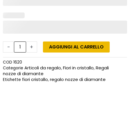
per
nozze
di
diamante
con
incisione
quantità
-
+
AGGIUNGI AL CARRELLO
COD
1620
Articoli da regalo
Fiori in cristallo
Regali
Categorie
,
,
nozze di diamante
fiori cristallo
regalo nozze di diamante
Etichette
,