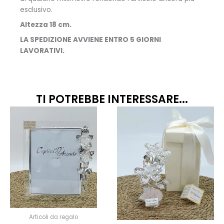
esclusivo.
Altezza 18 cm.
LA SPEDIZIONE AVVIENE ENTRO 5 GIORNI
LAVORATIVI.
TI POTREBBE INTERESSARE...
Quest
prodo
ha
più
variant
Le
opzion
posso
esser
scelte
Articoli da regalo
nella