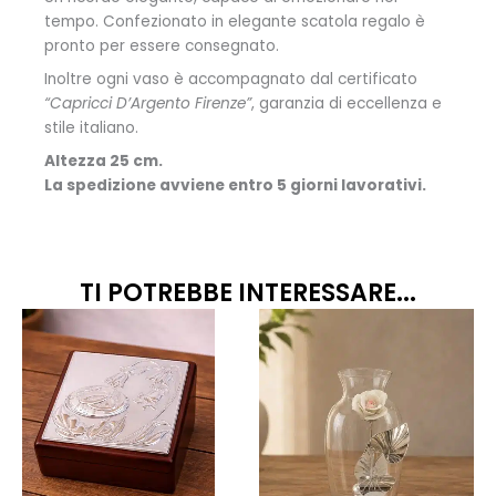
tempo. Confezionato in elegante scatola regalo è
pronto per essere consegnato.
Inoltre ogni vaso è accompagnato dal certificato
“Capricci D’Argento Firenze”
, garanzia di eccellenza e
stile italiano.
Altezza 25 cm.
La spedizione avviene entro 5 giorni lavorativi.
TI POTREBBE INTERESSARE...
Fasci
Quest
prodo
di
ha
prezzo
più
da
variant
87,00
Le
opzion
a
posso