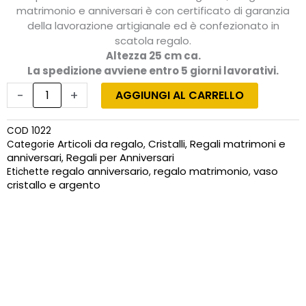
matrimonio e anniversari è con certificato di garanzia
della lavorazione artigianale ed è confezionato in
scatola regalo.
Altezza 25 cm ca.
La spedizione avviene entro 5 giorni lavorativi.
Idea
regalo
-
+
AGGIUNGI AL CARRELLO
matrimonio
con
COD
1022
vaso
Articoli da regalo
Cristalli
Regali matrimoni e
Categorie
,
,
in
anniversari
Regali per Anniversari
,
vetro
regalo anniversario
regalo matrimonio
vaso
Etichette
,
,
decorato
cristallo e argento
con
rosa
quantità