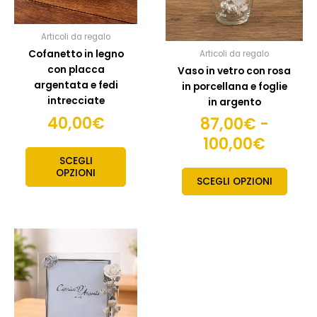
100,0
esser
scelte
Articoli da regalo
nella
Cofanetto in legno
Articoli da regalo
pagin
con placca
Vaso in vetro con rosa
del
argentata e fedi
in porcellana e foglie
prodo
intrecciate
in argento
40,00
€
87,00
€
-
100,00
€
SCEGLI
OPZIONI
SCEGLI OPZIONI