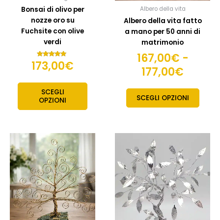
nella
Bonsai di olivo per
Albero della vita
pagin
nozze oro su
Albero della vita fatto
del
Fuchsite con olive
a mano per 50 anni di
prodo
verdi
matrimonio
167,00
€
-
173,00
€
Valutato
177,00
€
5.00
su 5
SCEGLI
SCEGLI OPZIONI
OPZIONI
Questo
Quest
prodotto
prodo
ha
ha
più
più
varianti.
variant
Le
Le
opzioni
opzion
possono
posso