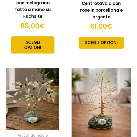
con melograno
Centrotavola con
del
fatto a mano su
rose in porcellana e
prodo
Fuchsite
argento
88,00
€
61,00
€
SCEGLI
SCEGLI OPZIONI
OPZIONI
Fasci
Quest
prodo
di
ha
prezzo
più
da
variant
167,00
Le
opzion
a
posso
177,00
esser
scelte
Articoli da regalo