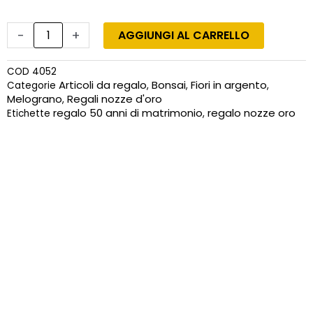
Melograno
50
-
+
AGGIUNGI AL CARRELLO
anni
di
COD
4052
matrimonio
Articoli da regalo
Bonsai
Fiori in argento
Categorie
,
,
,
fatto
Melograno
Regali nozze d'oro
,
a
regalo 50 anni di matrimonio
regalo nozze oro
Etichette
,
mano
su
fuchsite
quantità