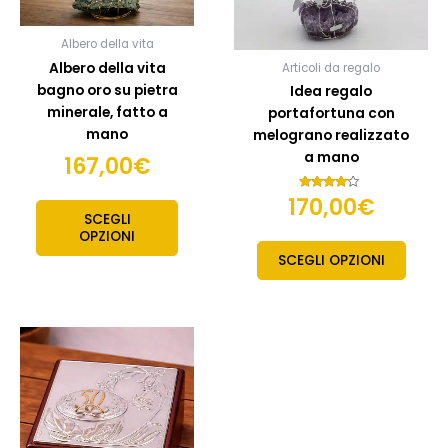
essere
esser
scelte
scelte
Albero della vita
nella
nella
Albero della vita
Articoli da regalo
pagina
pagin
bagno oro su pietra
Idea regalo
del
del
minerale, fatto a
portafortuna con
prodotto
prodo
mano
melograno realizzato
a mano
167,00
€
170,00
€
Valutato
4.00
SCEGLI
su 5
OPZIONI
SCEGLI OPZIONI