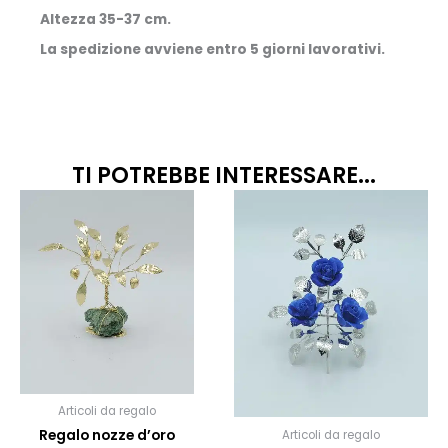
Altezza 35-37 cm.
La spedizione avviene entro 5 giorni lavorativi.
TI POTREBBE INTERESSARE...
Quest
prodo
ha
più
variant
Le
opzion
posso
esser
scelte
Articoli da regalo
nella
Regalo nozze d’oro
Articoli da regalo
pagin