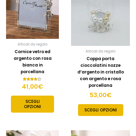
Articoli da regalo
Cornice vetro ed
Articoli da regalo
argento con rosa
Coppa porta
bianca in
cioccolatini nozze
porcellana
d’argento in cristallo
con argento e rosa
41,00
Valutato
€
porcellana
4.00
su 5
53,00
€
SCEGLI
OPZIONI
SCEGLI OPZIONI