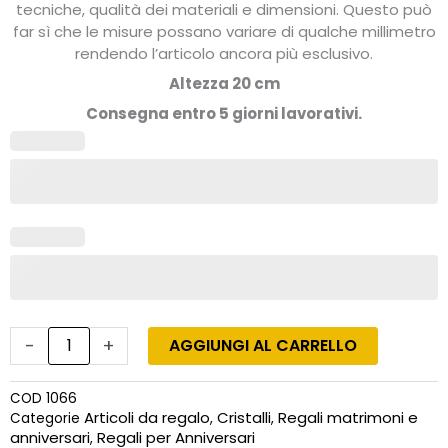
tecniche, qualità dei materiali e dimensioni. Questo può
far sì che le misure possano variare di qualche millimetro
rendendo l’articolo ancora più esclusivo.
Altezza 20 cm
Consegna entro 5 giorni lavorativi.
Porta
cioccolatini
in
vetro
soffiato
e
argento
quantità
-
+
AGGIUNGI AL CARRELLO
COD
1066
Articoli da regalo
Cristalli
Regali matrimoni e
Categorie
,
,
anniversari
Regali per Anniversari
,