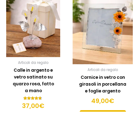
Articoli da regalo
Calle in argento e
Articoli da regalo
vetro satinato su
Cornice in vetro con
quarzo rosa, fatto
girasoli in porcellana
a mano
e foglie argento
49,00
€
37,00
Valutato
€
4.50
su 5
SCEGLI OPZIONI
SCEGLI
OPZIONI