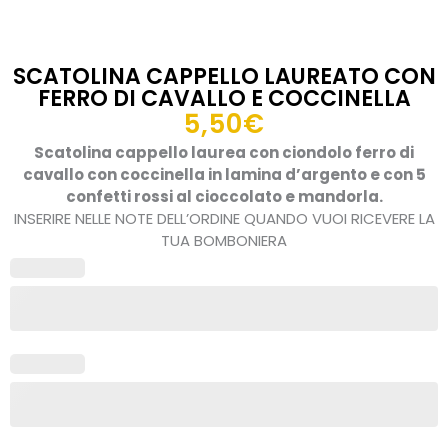
SCATOLINA CAPPELLO LAUREATO CON
FERRO DI CAVALLO E COCCINELLA
5,50
€
Scatolina cappello laurea con ciondolo ferro di
cavallo con coccinella in lamina d’argento e con 5
confetti rossi al cioccolato e mandorla.
INSERIRE NELLE NOTE DELL’ORDINE QUANDO VUOI RICEVERE LA
TUA BOMBONIERA
Scatolina
cappello
laureato
con
ferro
di
cavallo
e
coccinella
quantità