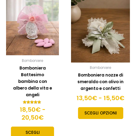
prodotto
prodo
di
di
ha
ha
prezzo:
pre
più
più
da
da
varianti.
variant
18,50€
13,
Le
Le
a
a
opzioni
opzion
20,50€
possono
posso
15,
essere
esser
scelte
scelte
Bomboniere
nella
nella
Bomboniera
Bomboniere
pagina
pagin
Battesimo
Bomboniera nozze di
del
del
bambina con
smeraldo con olivo in
prodotto
prodo
albero della vita e
argento e confetti
angeli
13,50
€
-
15,50
€
18,50
Valutato
€
-
5.00
SCEGLI OPZIONI
su 5
20,50
€
SCEGLI