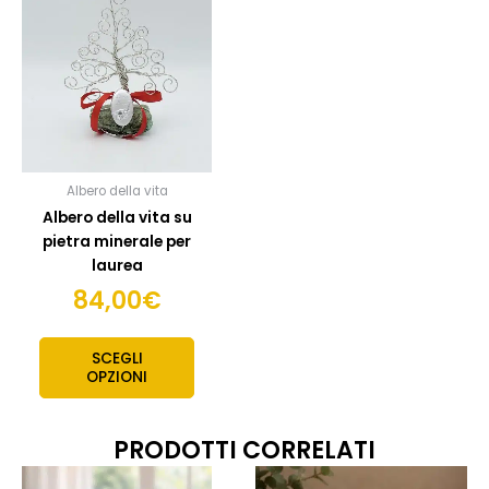
Albero della vita
Albero della vita su
pietra minerale per
laurea
84,00
€
SCEGLI
OPZIONI
PRODOTTI CORRELATI
Fascia
Fas
Questo
Quest