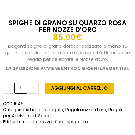
SPIGHE DI GRANO SU QUARZO ROSA
PER NOZZE D’ORO
85,00
€
Eleganti spighe di grano dorate realizzate a mano su
quarzo rosa, simbolo di amore e prosperità. Un prezioso
regalo per celebrare le Nozze d’Oro.
LA SPEDIZIONE AVVIENE ENTRO 5 GIORNI LAVORATIVI.
Spighe
di
-
+
AGGIUNGI AL CARRELLO
Grano
su
COD
1646
Quarzo
Articoli da regalo
Regali nozze d'oro
Regali
Categorie
,
,
Rosa
per Anniversari
Spiga
,
per
regalo nozze d'oro
spiga oro
Etichette
,
Nozze
d'Oro