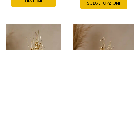
OPZIONI
SCEGLI OPZIONI
Articoli da regalo
Idea regalo 50 anni
Articoli da regalo
di matrimonio con
Idea regalo 50 anni di
3 spighe di grano
matrimonio con
spighe portafortuna
57,00
€
47,00
€