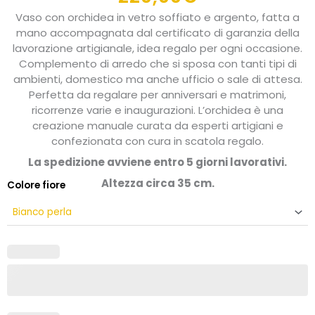
Vaso con orchidea in vetro soffiato e argento, fatta a
mano accompagnata dal certificato di garanzia della
lavorazione artigianale, idea regalo per ogni occasione.
Complemento di arredo che si sposa con tanti tipi di
ambienti, domestico ma anche ufficio o sale di attesa.
Perfetta da regalare per anniversari e matrimoni,
ricorrenze varie e inaugurazioni. L’orchidea è una
creazione manuale curata da esperti artigiani e
confezionata con cura in scatola regalo.
La spedizione avviene entro 5 giorni lavorativi.
Altezza circa 35 cm.
Colore fiore
Vaso
con
orchidea
in
vetro
soffiato
e
argento,
fatta