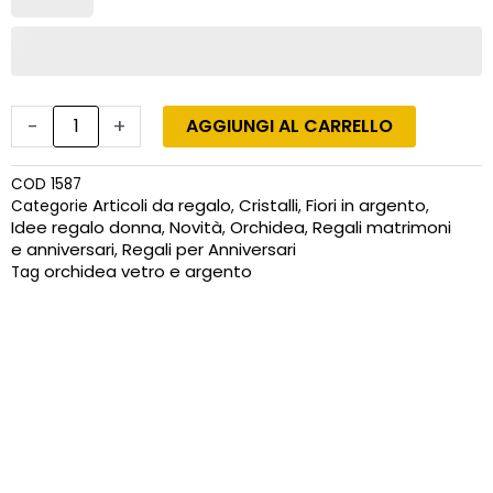
a
mano
quantità
-
+
AGGIUNGI AL CARRELLO
COD
1587
Articoli da regalo
Cristalli
Fiori in argento
Categorie
,
,
,
Idee regalo donna
Novità
Orchidea
Regali matrimoni
,
,
,
e anniversari
Regali per Anniversari
,
orchidea vetro e argento
Tag