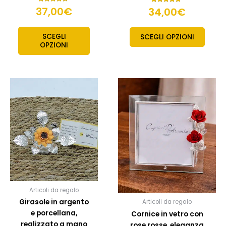
37,00
Valutato
€
34,00
Valutato
€
4.50
5.00
su 5
su 5
SCEGLI
SCEGLI OPZIONI
OPZIONI
Articoli da regalo
Girasole in argento
Articoli da regalo
e porcellana,
Cornice in vetro con
realizzato a mano
rose rosse, eleganza