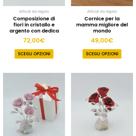
Articoli da regalo
Articoli da regalo
Composizione di
Cornice per la
fiori in cristallo e
mamma migliore del
argento con dedica
mondo
72,00
€
49,00
€
SCEGLI OPZIONI
SCEGLI OPZIONI
Questo
prodotto
ha
più
varianti.
Le
opzioni
possono
essere
scelte