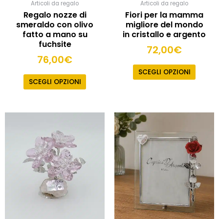
Articoli da regalo
Articoli da regalo
Regalo nozze di
Fiori per la mamma
smeraldo con olivo
migliore del mondo
fatto a mano su
in cristallo e argento
fuchsite
72,00
€
76,00
€
SCEGLI OPZIONI
SCEGLI OPZIONI