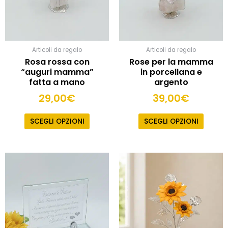
Articoli da regalo
Articoli da regalo
Rosa rossa con
Rose per la mamma
“auguri mamma”
in porcellana e
fatta a mano
argento
29,00
€
39,00
€
SCEGLI OPZIONI
SCEGLI OPZIONI
Quest
prodot
ha
più
varianti
Le
opzioni