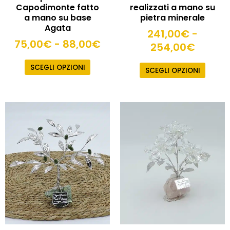
prodotto
prodot
Capodimonte fatto
realizzati a mano su
a mano su base
pietra minerale
Agata
241,00
€
-
75,00
€
-
88,00
€
254,00
€
SCEGLI OPZIONI
SCEGLI OPZIONI