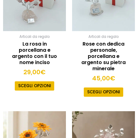
opzioni
opzioni
possono
posso
essere
essere
scelte
scelte
nella
nella
pagina
pagina
Articoli da regalo
Articoli da regalo
del
del
La rosa in
Rose con dedica
prodotto
prodot
porcellana e
personale,
argento con il tuo
porcellana e
nome inciso
argento su pietra
minerale
29,00
€
45,00
€
SCEGLI OPZIONI
SCEGLI OPZIONI
Fascia
Quest
prodot
di
ha
prezzo
più