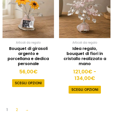
da
varianti
121,00
Le
a
opzioni
134,00
posso
essere
scelte
nella
pagina
Articoli da regalo
Articoli da regalo
del
Bouquet di girasoli
Idea regalo,
prodot
argento e
bouquet di fiori in
porcellana e dedica
cristallo realizzato a
personale
mano
56,00
€
121,00
€
-
134,00
€
SCEGLI OPZIONI
SCEGLI OPZIONI
1
2
→