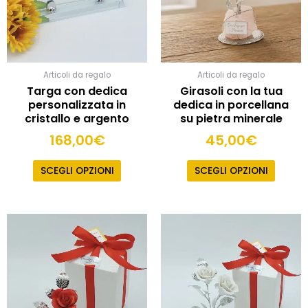
posso
essere
scelte
nella
pagina
Articoli da regalo
Articoli da regalo
del
Targa con dedica
Girasoli con la tua
prodot
personalizzata in
dedica in porcellana
cristallo e argento
su pietra minerale
168,00
€
45,00
€
SCEGLI OPZIONI
SCEGLI OPZIONI
Questo
Quest
prodotto
prodot
ha
ha
più
più
varianti.
varianti
Le
Le