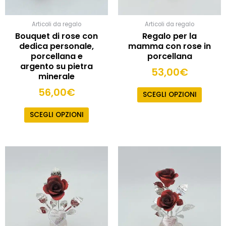
nella
pagina
Articoli da regalo
Articoli da regalo
del
Bouquet di rose con
Regalo per la
prodotto
dedica personale,
mamma con rose in
porcellana e
porcellana
argento su pietra
53,00
€
minerale
56,00
€
SCEGLI OPZIONI
SCEGLI OPZIONI