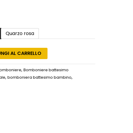
Quarzo rosa
NGI AL CARRELLO
,
omboniere
Bomboniere battesimo
,
,
ale
bomboniera battesimo bambino