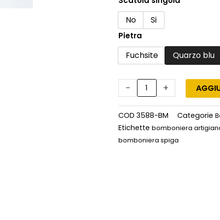
Scatola singola
No
Si
Pietra
Fuchsite
Quarzo blu
-
+
AGGIU
COD
3588-BM
Categorie
B
Etichette
bomboniera artigian
bomboniera spiga