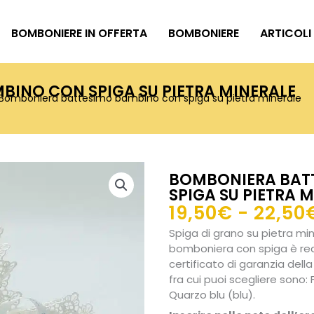
BOMBONIERE IN OFFERTA
BOMBONIERE
ARTICOLI
INO CON SPIGA SU PIETRA MINERALE
Bomboniera battesimo bambino con spiga su pietra minerale
BOMBONIERA BAT
SPIGA SU PIETRA 
19,50
€
-
22,50
Spiga di grano su pietra min
bomboniera con spiga è re
certificato di garanzia della
fra cui puoi scegliere sono:
Quarzo blu (blu).