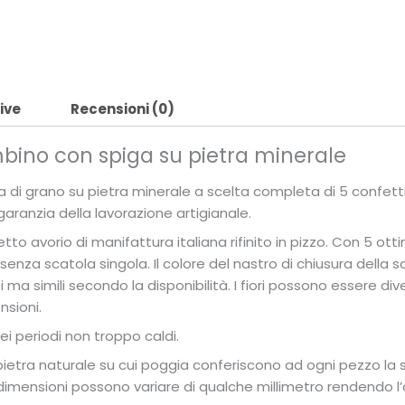
ive
Recensioni (0)
ino con spiga su pietra minerale
i grano su pietra minerale a scelta completa di 5 confetti
ranzia della lavorazione artigianale.
avorio di manifattura italiana rifinito in pizzo. Con 5 ottimi 
nza scatola singola. Il colore del nastro di chiusura della sc
i ma simili secondo la disponibilità. I fiori possono essere div
sioni.
i periodi non troppo caldi.
 pietra naturale su cui poggia conferiscono ad ogni pezzo la su
 dimensioni possono variare di qualche millimetro rendendo l’