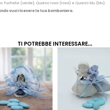
no: Fuchsite (verde), Quarzo rosa (rosa) e Quarzo blu (blu).
uando vuoi ricevere la tua bomboniera.
TI POTREBBE INTERESSARE...
Fascia
Questo
prodotto
di
ha
prezzo:
più
da
varianti.
9,50€
Le
a
opzioni
11,50€
possono
essere
scelte
nella