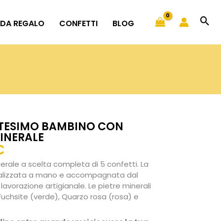
 DA REGALO
CONFETTI
BLOG
TESIMO BAMBINO CON
MINERALE
Fascia
€
di
erale a scelta completa di 5 confetti. La
prezzo:
alizzata a mano e accompagnata dal
da
 lavorazione artigianale. Le pietre minerali
 Fuchsite (verde), Quarzo rosa (rosa) e
19,50€
a