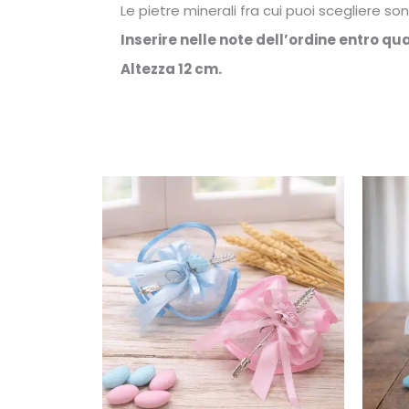
Le pietre minerali fra cui puoi scegliere so
Inserire nelle note dell’ordine entro q
Altezza 12 cm.
Fascia
Questo
prodotto
di
ha
prezzo:
più
da
varianti.
10,50€
Le
a
opzioni
12,50€
possono
essere
scelte
nella