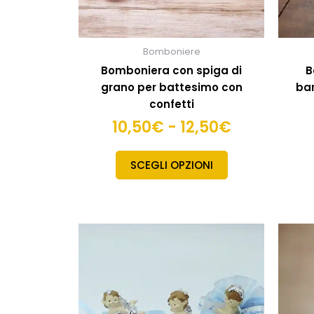
pagina
del
prodotto
Bomboniere
Bomboniera con spiga di
B
grano per battesimo con
ba
confetti
10,50
€
-
12,50
€
SCEGLI OPZIONI
Fascia
Questo
di
prodotto
ha
prezzo:
più
da
varianti.
5,50€