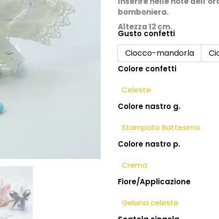
Inserire nelle note dell’o
bomboniera.
Altezza 12 cm.
Gusto confetti
Bomboniera
battesimo
Ciocco-mandorla
Ci
bambino
Colore confetti
con
spiga
su
Colore nastro g.
pietra
minerale
quantità
Colore nastro p.
Fiore/Applicazione