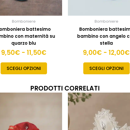
pagina
del
prodotto
Bomboniere
Bomboniere
omboniera battesimo
Bomboniera battesi
mbino con maternità su
bambino con angelo 
quarzo blu
stella
9,50
€
-
11,50
€
9,00
€
-
12,00
€
SCEGLI OPZIONI
SCEGLI OPZIONI
PRODOTTI CORRELATI
Fascia
Questo
di
prodotto
ha
prezzo:
più
da
varianti.
10,00€