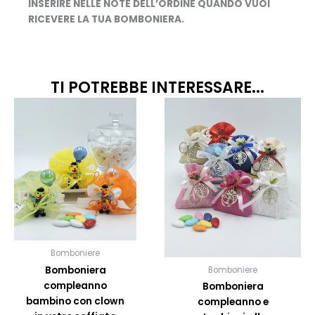
INSERIRE NELLE NOTE DELL’ORDINE QUANDO VUOI
RICEVERE LA TUA BOMBONIERA.
TI POTREBBE INTERESSARE...
Fascia
Fas
Questo
Quest
prodotto
prodo
di
di
ha
ha
prezzo:
pre
più
più
da
da
varianti.
variant
6,00€
8,
Le
Le
opzioni
opzion
a
a
possono
posso
9,00€
11,
essere
esser
scelte
scelte
Bomboniere
nella
nella
Bomboniera
Bomboniere
pagina
pagin
compleanno
Bomboniera
del
del
bambino con clown
compleanno e
prodotto
prodo