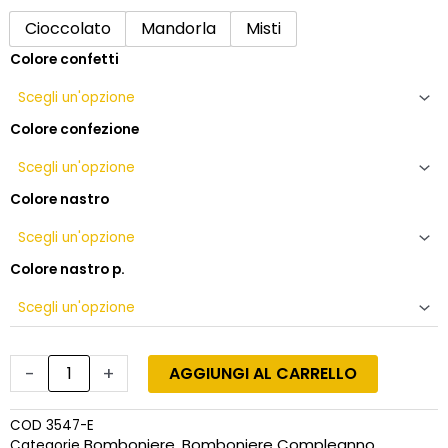
compleanno
Cioccolato
Mandorla
Misti
in
Colore confetti
juta
e
girasole,
confetti
Colore confezione
a
scelta
quantità
Colore nastro
Colore nastro p.
-
+
AGGIUNGI AL CARRELLO
COD
3547-E
Bomboniere
Bomboniere Compleanno
Categorie
,