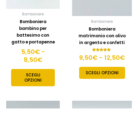
essere
esser
scelte
scelte
Bomboniere
nella
nella
Bomboniera
Bomboniere
pagina
pagin
bambino per
Bomboniera
del
del
battesimo con
matrimonio con olivo
prodotto
prodo
gatto e portapenne
in argento e confetti
5,50
€
-
9,50
€
Valutato
-
12,50
€
8,50
€
5.00
su 5
SCEGLI OPZIONI
SCEGLI
OPZIONI
Fascia
Fasc
Questo
Quest
prodotto
prodo
di
di
ha
ha
prezzo:
prez
più
più
da
da
varianti.
variant
11,50€
6,0
Le
Le