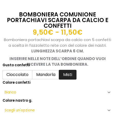
BOMBONIERA COMUNIONE
PORTACHIAVI SCARPA DA CALCIO E
CONFETTI
Fascia
9,50
€
-
11,50
€
di
Bomboniera portachiavi scarpa da calcio con 5 confetti
prezzo:
a scelta in fazzoletto rete con del colore dei nastri.
da
LUNGHEZZA SCARPA 6 CM.
9,50€
INSERIRE NELLE NOTE DELL’ORDINE QUANDO VUOI
a
RICEVERE LA TUA BOMBONIERA.
Gusto confetti
Bomboniera
11,50€
comunione
Cioccolato
Mandorla
Misti
portachiavi
Colore confetti
scarpa
da
calcio
e
Colore nastro g.
confetti
quantità