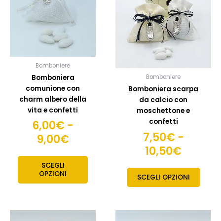
da
da
varianti.
variant
6,00€
7,50€
Le
Le
opzioni
opzion
a
a
possono
posso
9,00€
10,50€
essere
esser
scelte
scelte
Bomboniere
nella
nella
Bomboniera
Bomboniere
pagina
pagin
comunione con
Bomboniera scarpa
del
del
charm albero della
da calcio con
prodotto
prodo
vita e confetti
moschettone e
confetti
6,00
€
-
7,50
€
-
9,00
€
10,50
€
SCEGLI
OPZIONI
SCEGLI OPZIONI
Fascia
Fascia
Questo
Quest