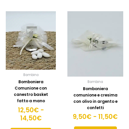
Fascia
Fas
Questo
Quest
prodotto
prodo
di
di
ha
ha
prezzo:
pre
più
più
da
da
varianti.
variant
12,50€
9,5
Le
Le
opzioni
opzion
a
a
possono
posso
14,50€
11,
essere
esser
scelte
scelte
Bambino
nella
nella
Bomboniera
Bambina
pagina
pagin
Comunione con
Bomboniera
del
del
canestro basket
comunione e cresima
prodotto
prodo
fatto a mano
con olivo in argento e
confetti
12,50
€
-
9,50
€
-
11,50
€
14,50
€