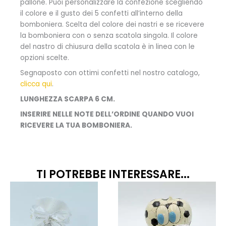
pallone.
Puoi personalizzare la confezione scegliendo
il colore e il gusto dei 5 confetti all’interno della
bomboniera. Scelta del colore dei nastri e se ricevere
la bomboniera con o senza scatola singola. Il colore
del nastro di chiusura della scatola è in linea con le
opzioni scelte.
Segnaposto con ottimi confetti nel nostro catalogo,
clicca qui
.
LUNGHEZZA SCARPA 6 CM.
INSERIRE NELLE NOTE DELL’ORDINE QUANDO VUOI
RICEVERE LA TUA BOMBONIERA.
TI POTREBBE INTERESSARE...
Fascia
Fascia
Questo
Quest
prodotto
prodo
di
di
ha
ha
prezzo:
prezzo
più
più