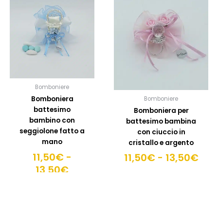
ha
ha
prezzo:
pre
più
più
da
da
varianti.
variant
11,50€
11,
Le
Le
a
a
opzioni
opzion
13,50€
possono
posso
13,
essere
esser
scelte
scelte
Bomboniere
nella
nella
Bomboniera
Bomboniere
pagina
pagin
battesimo
Bomboniera per
del
del
bambino con
battesimo bambina
prodotto
prodo
seggiolone fatto a
con ciuccio in
mano
cristallo e argento
11,50
€
-
11,50
€
-
13,50
€
13,50
€
SCEGLI OPZIONI
SCEGLI
OPZIONI