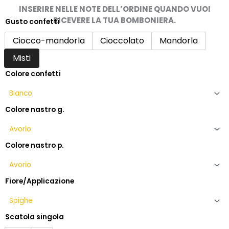
a
INSERIRE NELLE NOTE DELL’ORDINE QUANDO VUOI
RICEVERE LA TUA BOMBONIERA.
14,50€
Gusto confetti
Bomboniera
matrimonio
Ciocco-mandorla
Cioccolato
Mandorla
con
Misti
olivo
in
Colore confetti
argento
con
confetti
Colore nastro g.
quantità
Colore nastro p.
Fiore/Applicazione
Scatola singola