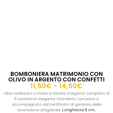
BOMBONIERA MATRIMONIO CON
OLIVO IN ARGENTO CON CONFETTI
Fascia
11,50
€
-
14,50
€
di
Olivo realizzato a mano in lamina d’argento completo di
prezzo:
5 confetti in elegante fazzoletto con pizzo e
da
accompagnato dal certificato di garanzia della
lavorazione artigianale.
Lunghezza 6 cm.
11,50€