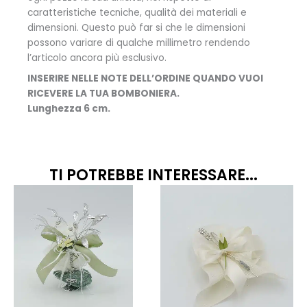
caratteristiche tecniche, qualità dei materiali e
dimensioni. Questo può far si che le dimensioni
possono variare di qualche millimetro rendendo
l’articolo ancora più esclusivo.
INSERIRE NELLE NOTE DELL’ORDINE QUANDO VUOI
RICEVERE LA TUA BOMBONIERA.
Lunghezza 6 cm.
TI POTREBBE INTERESSARE...
Fascia
Questo
Quest
prodotto
prodo
di
ha
ha
prezzo
più
più
da
varianti.
variant
10,50€
Le
Le
opzioni
opzion
a
possono
posso