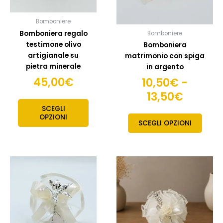
13,50€
essere
esser
scelte
scelte
Bomboniere
nella
nella
Bomboniera regalo
Bomboniere
pagina
pagin
testimone olivo
Bomboniera
del
del
artigianale su
matrimonio con spiga
prodotto
prodo
pietra minerale
in argento
45,00
€
10,50
€
-
13,50
€
SCEGLI
OPZIONI
SCEGLI OPZIONI
Fascia
Fascia
Questo
Quest
prodotto
prodo
di
di
ha
ha
prezzo:
prezzo
più
più
da
da
varianti.
variant
15,50€
10,00€
Le
Le