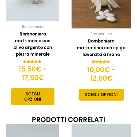
opzioni
opzion
a
a
possono
posso
17,50€
12,00€
essere
esser
scelte
scelte
Bomboniere
nella
nella
Bomboniera
Bomboniere
pagina
pagin
matrimonio con
Bomboniera
del
del
olivo argento con
matrimonio con spiga
prodotto
prodo
pietra minerale
lavorata a mano
15,50
€
-
Valutato
10,00
€
-
Valutato
5.00
5.00
su 5
su 5
17,50
€
12,00
€
SCEGLI
SCEGLI OPZIONI
OPZIONI
PRODOTTI CORRELATI
Fascia
Fas
Questo
Quest
prodotto
prodo
di
di