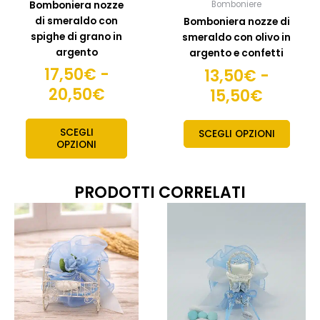
Bomboniera nozze
Bomboniere
pagina
pagin
di smeraldo con
Bomboniera nozze di
del
del
spighe di grano in
smeraldo con olivo in
prodotto
prodo
argento
argento e confetti
17,50
€
-
13,50
€
-
20,50
€
15,50
€
SCEGLI
SCEGLI OPZIONI
OPZIONI
PRODOTTI CORRELATI
Fascia
Fas
Questo
Quest
prodotto
prodo
di
di
ha
ha
prezzo:
pre
più
più
da
da
varianti.
variant
10,50€
11,
Le
Le
a
a
opzioni
opzion
possono
posso