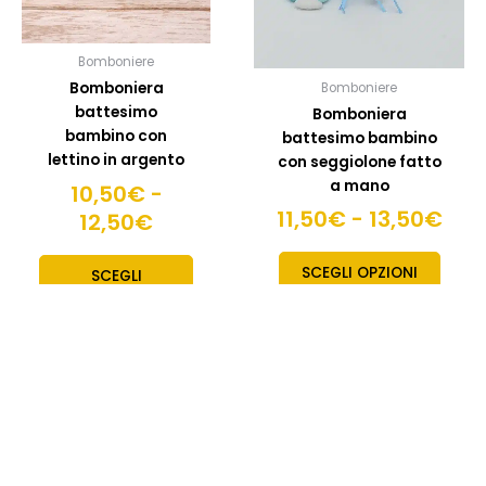
12,50€
13,
essere
esser
scelte
scelte
Bomboniere
nella
nella
Bomboniera
Bomboniere
pagina
pagin
battesimo
Bomboniera
del
del
bambino con
battesimo bambino
prodotto
prodo
lettino in argento
con seggiolone fatto
a mano
10,50
€
-
11,50
€
-
13,50
€
12,50
€
SCEGLI OPZIONI
SCEGLI
OPZIONI
Fascia
Fasc
Questo
Quest
prodotto
prodo
di
di
ha
ha
prezzo:
prez
più
più
da
da
varianti.
variant