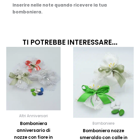
Inserire nelle note quando ricevere la tua
bomboniera.
TI POTREBBE INTERESSARE...
Fascia
Questo
Quest
prodotto
prodo
di
ha
ha
prezzo:
più
più
da
varianti.
variant
15,50€
Le
Le
opzioni
opzion
a
possono
posso
17,50€
essere
esser
scelte
scelte
Altri Anniversari
nella
nella
Bomboniera
Bomboniere
pagina
pagin
anniversario di
Bomboniera nozze
del
del
nozze con fiore in
smeraldo con calle in
prodotto
prodo