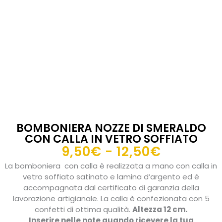
BOMBONIERA NOZZE DI SMERALDO
CON CALLA IN VETRO SOFFIATO
Fascia
9,50
€
-
12,50
€
di
La bomboniera con calla è realizzata a mano con calla in
prezzo:
vetro soffiato satinato e lamina d’argento ed è
da
accompagnata dal certificato di garanzia della
lavorazione artigianale. La calla è confezionata con 5
9,50€
confetti di ottima qualità.
Altezza 12 cm.
a
Inserire nelle note quando ricevere la tua