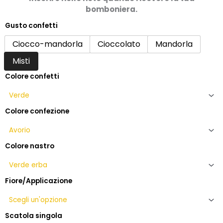
12,50€
bomboniera.
Gusto confetti
Bomboniera
nozze
Ciocco-mandorla
Cioccolato
Mandorla
di
Misti
smeraldo
con
Colore confetti
calla
in
vetro
Colore confezione
soffiato
quantità
Colore nastro
Fiore/Applicazione
Scatola singola