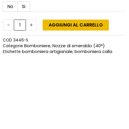
No
Si
-
+
AGGIUNGI AL CARRELLO
COD
3446-S
Bomboniere
Nozze di smeraldo (40°)
Categorie
,
bomboniera artigianale
bomboniera calla
Etichette
,