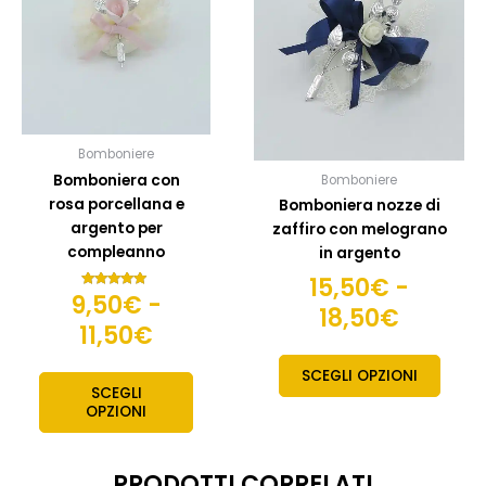
da
da
varianti.
variant
9,50€
15,50€
Le
Le
opzioni
opzion
a
a
possono
posso
11,50€
18,50€
essere
esser
scelte
scelte
Bomboniere
nella
nella
Bomboniera con
Bomboniere
pagina
pagin
rosa porcellana e
Bomboniera nozze di
del
del
argento per
zaffiro con melograno
prodotto
prodo
compleanno
in argento
15,50
€
-
9,50
€
-
Valutato
18,50
€
5.00
su 5
11,50
€
SCEGLI OPZIONI
SCEGLI
OPZIONI
PRODOTTI CORRELATI