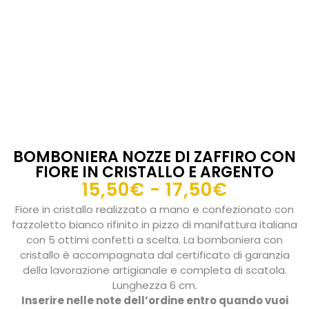
BOMBONIERA NOZZE DI ZAFFIRO CON
FIORE IN CRISTALLO E ARGENTO
Fascia
15,50
€
-
17,50
€
di
Fiore in cristallo realizzato a mano e confezionato con
prezzo:
fazzoletto bianco rifinito in pizzo di manifattura italiana
da
con 5 ottimi confetti a scelta. La bomboniera con
cristallo è accompagnata dal certificato di garanzia
15,50€
della lavorazione artigianale e completa di scatola.
a
Lunghezza 6 cm.
17,50€
Inserire nelle note dell’ordine entro quando vuoi