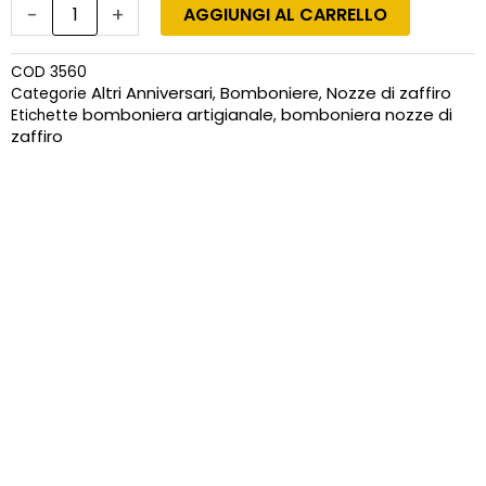
-
+
AGGIUNGI AL CARRELLO
COD
3560
Altri Anniversari
Bomboniere
Nozze di zaffiro
Categorie
,
,
bomboniera artigianale
bomboniera nozze di
Etichette
,
zaffiro