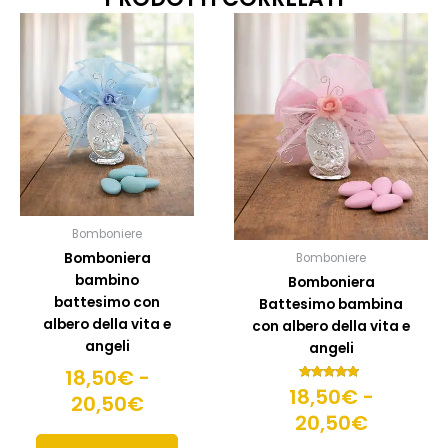
Fascia
Fascia
Questo
Quest
prodotto
prodo
di
di
ha
ha
prezzo:
prezzo:
più
più
da
da
varianti.
variant
18,50€
18,50€
Le
Le
a
a
opzioni
opzion
20,50€
possono
20,50€
posso
essere
esser
scelte
scelte
Bomboniere
nella
nella
Bomboniera
Bomboniere
pagina
pagin
bambino
Bomboniera
del
del
battesimo con
Battesimo bambina
prodotto
prodo
albero della vita e
con albero della vita e
angeli
angeli
18,50
€
-
18,50
Valutato
€
-
20,50
€
5.00
su 5
20,50
€