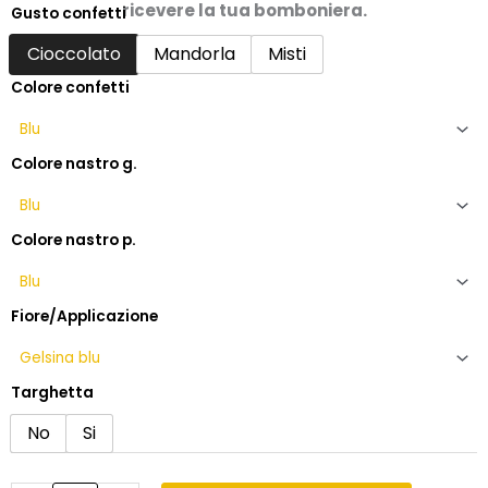
ricevere la tua bomboniera.
Gusto confetti
Bomboniera
nozze
Cioccolato
Mandorla
Misti
di
Colore confetti
zaffiro
con
fiore
in
Colore nastro g.
cristallo
e
argento
Colore nastro p.
quantità
Fiore/Applicazione
Targhetta
No
Si