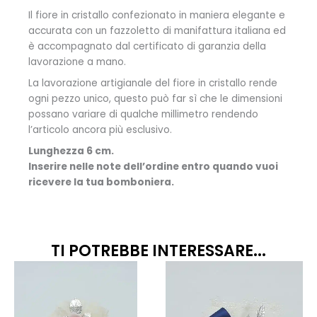
Il fiore in cristallo confezionato in maniera elegante e
accurata con un fazzoletto di manifattura italiana ed
è accompagnato dal certificato di garanzia della
lavorazione a mano.
La lavorazione artigianale del fiore in cristallo rende
ogni pezzo unico, questo può far sì che le dimensioni
possano variare di qualche millimetro rendendo
l’articolo ancora più esclusivo.
Lunghezza 6 cm.
Inserire nelle note dell’ordine entro quando vuoi
ricevere la tua bomboniera.
TI POTREBBE INTERESSARE...
Fascia
Fascia
Questo
Quest
prodotto
prodo
di
di
ha
ha
prezzo:
prezzo
più
più