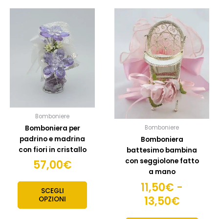
Fascia
Questo
Quest
prodotto
prodo
di
ha
ha
prezzo
più
più
da
varianti.
variant
11,50€
Le
Le
opzioni
opzion
a
possono
posso
13,50€
essere
esser
scelte
scelte
Bomboniere
nella
nella
Bomboniera per
Bomboniere
pagina
pagin
padrino e madrina
Bomboniera
del
del
con fiori in cristallo
battesimo bambina
prodotto
prodo
con seggiolone fatto
57,00
€
a mano
11,50
€
-
SCEGLI
13,50
€
OPZIONI