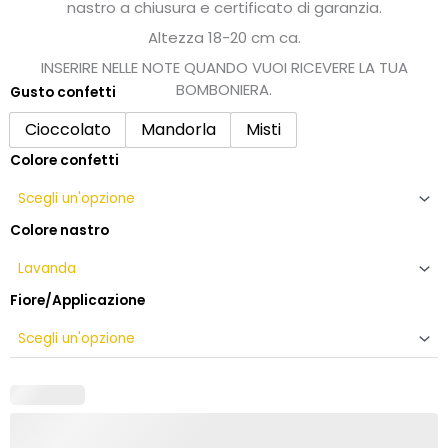
nastro a chiusura e certificato di garanzia.
Altezza 18-20 cm ca.
INSERIRE NELLE NOTE QUANDO VUOI RICEVERE LA TUA
BOMBONIERA.
Gusto confetti
Bomboniera
per
Cioccolato
Mandorla
Misti
padrino
Colore confetti
e
madrina
con
bouquet
Colore nastro
di
fiori
in
Fiore/Applicazione
cristallo
quantità