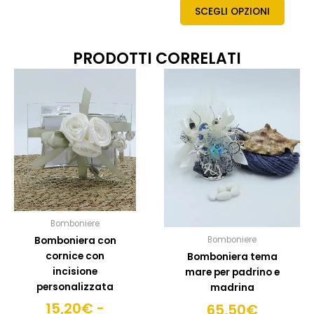
SCEGLI OPZIONI
PRODOTTI CORRELATI
Fascia
Questo
Quest
prodotto
prodo
di
ha
ha
prezzo:
più
più
da
varianti.
variant
15,20€
Le
Le
a
opzioni
opzion
17,50€
possono
posso
essere
esser
scelte
scelte
Bomboniere
nella
nella
Bomboniera con
Bomboniere
pagina
pagin
cornice con
Bomboniera tema
del
del
incisione
mare per padrino e
prodotto
prodo
personalizzata
madrina
15,20
€
-
65,50
€