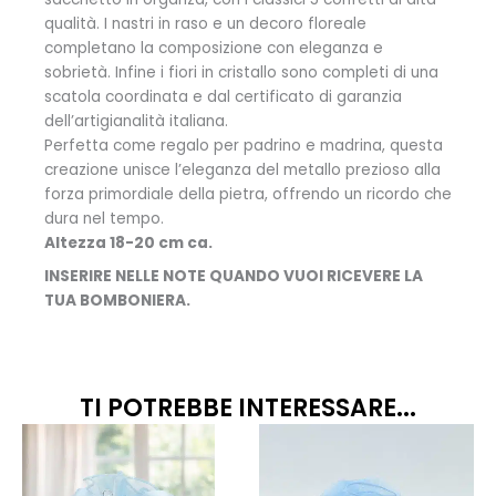
qualità.
I nastri in raso e un decoro floreale
completano la composizione con eleganza e
sobrietà. Infine i fiori in cristallo sono completi di una
scatola coordinata e dal certificato di garanzia
dell’artigianalità italiana.
Perfetta come regalo per padrino e madrina, questa
creazione unisce l’eleganza del metallo prezioso alla
forza primordiale della pietra, offrendo un ricordo che
dura nel tempo.
Altezza 18-20 cm ca.
INSERIRE NELLE NOTE QUANDO VUOI RICEVERE LA
TUA BOMBONIERA.
TI POTREBBE INTERESSARE...
Fascia
Fas
Questo
Quest
prodotto
prodo
di
di
ha
ha