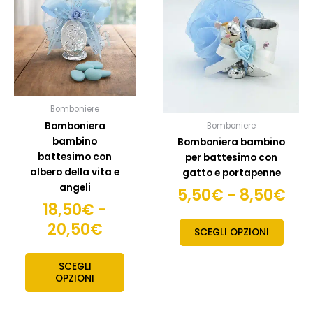
prezzo:
pre
più
più
da
da
varianti.
variant
18,50€
5,5
Le
Le
opzioni
opzion
a
a
possono
posso
20,50€
8,5
essere
esser
scelte
scelte
Bomboniere
nella
nella
Bomboniera
Bomboniere
pagina
pagin
bambino
Bomboniera bambino
del
del
battesimo con
per battesimo con
prodotto
prodo
albero della vita e
gatto e portapenne
angeli
5,50
€
-
8,50
€
18,50
€
-
20,50
€
SCEGLI OPZIONI
SCEGLI
OPZIONI