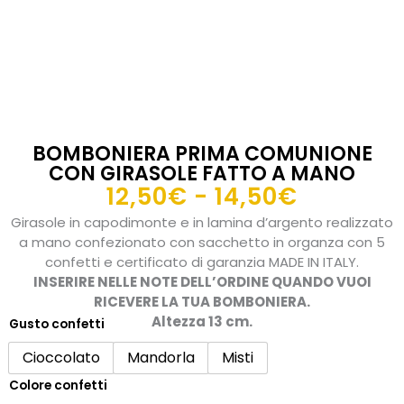
BOMBONIERA PRIMA COMUNIONE
CON GIRASOLE FATTO A MANO
Fascia
12,50
€
-
14,50
€
di
Girasole in capodimonte e in lamina d’argento realizzato
prezzo:
a mano confezionato con sacchetto in organza con 5
da
confetti e certificato di garanzia MADE IN ITALY.
INSERIRE NELLE NOTE DELL’ORDINE QUANDO VUOI
12,50€
RICEVERE LA TUA BOMBONIERA.
a
Altezza 13 cm.
Gusto confetti
14,50€
Bomboniera
Prima
Cioccolato
Mandorla
Misti
Comunione
Colore confetti
con