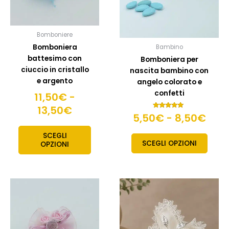
13,50€
possono
8,5
posso
essere
esser
scelte
scelte
Bomboniere
nella
nella
Bomboniera
Bambino
pagina
pagin
battesimo con
Bomboniera per
del
del
ciuccio in cristallo
nascita bambino con
prodotto
prodo
e argento
angelo colorato e
confetti
11,50
€
-
13,50
€
5,50
€
Valutato
-
8,50
€
5.00
su 5
SCEGLI
SCEGLI OPZIONI
OPZIONI
Fascia
Fas
Questo
Quest
prodotto
prodo
di
di
ha
ha
prezzo:
pre
più
più
da
da
varianti.
variant