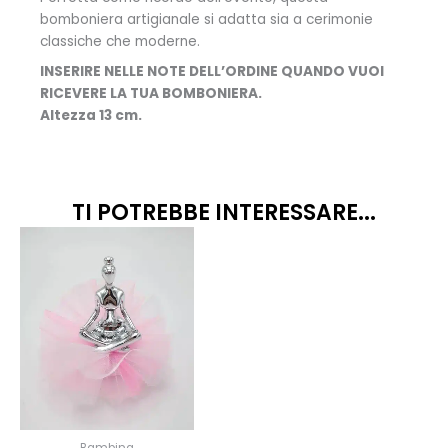
bomboniera artigianale si adatta sia a cerimonie
classiche che moderne.
INSERIRE NELLE NOTE DELL’ORDINE QUANDO VUOI
RICEVERE LA TUA BOMBONIERA.
Altezza 13 cm.
TI POTREBBE INTERESSARE...
Questo
prodotto
ha
più
varianti.
Le
opzioni
possono
essere
scelte
Bambina