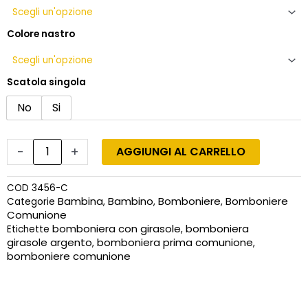
girasole
fatto
a
Colore nastro
mano
quantità
Scatola singola
No
Si
-
+
AGGIUNGI AL CARRELLO
COD
3456-C
Bambina
Bambino
Bomboniere
Bomboniere
Categorie
,
,
,
Comunione
bomboniera con girasole
bomboniera
Etichette
,
girasole argento
bomboniera prima comunione
,
,
bomboniere comunione