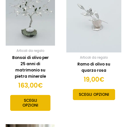
ha
più
varianti.
Le
opzioni
possono
essere
scelte
Articoli da regalo
nella
Bonsai di olivo per
Articoli da regalo
pagina
25 anni di
Ramo di olivo su
del
matrimonio su
quarzo rosa
prodotto
pietra minerale
19,00
€
163,00
€
SCEGLI OPZIONI
SCEGLI
OPZIONI
Questo