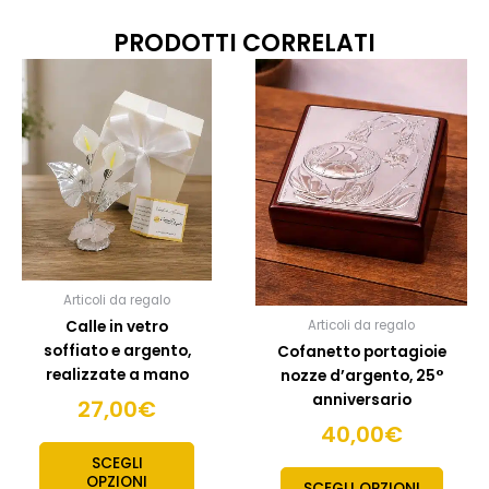
PRODOTTI CORRELATI
Questo
prodotto
ha
più
varianti.
Le
opzioni
possono
essere
scelte
Articoli da regalo
nella
Calle in vetro
Articoli da regalo
pagina
soffiato e argento,
Cofanetto portagioie
del
realizzate a mano
nozze d’argento, 25°
prodotto
anniversario
27,00
€
40,00
€
SCEGLI
OPZIONI
SCEGLI OPZIONI