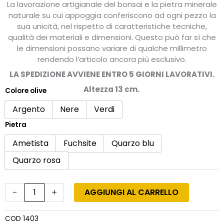
La lavorazione artigianale del bonsai e la pietra minerale
naturale su cui appoggia conferiscono ad ogni pezzo la
sua unicità, nel rispetto di caratteristiche tecniche,
qualità dei materiali e dimensioni. Questo può far sì che
le dimensioni possano variare di qualche millimetro
rendendo l’articolo ancora più esclusivo.
LA SPEDIZIONE AVVIENE ENTRO 5 GIORNI LAVORATIVI.
Altezza 13 cm.
Colore olive
Bonsai
di
Argento
Nere
Verdi
olivo
Pietra
in
argento
Ametista
Fuchsite
Quarzo blu
su
Quarzo rosa
pietra
minerale
fatto
-
+
AGGIUNGI AL CARRELLO
a
mano
quantità
COD
1403