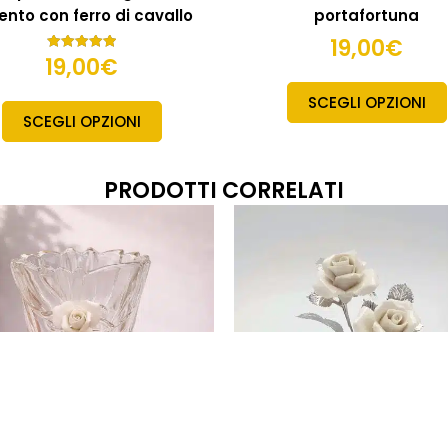
ento con ferro di cavallo
portafortuna
19,00
€
19,00
€
Valutato
5.00
su 5
SCEGLI OPZIONI
SCEGLI OPZIONI
PRODOTTI CORRELATI