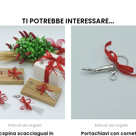
TI POTREBBE INTERESSARE...
Questo
prodotto
ha
più
varianti.
Le
opzioni
possono
essere
scelte
nella
pagina
del
prodotto
Articoli da regalo
Articoli da regalo
copina scacciaguai in
Portachiavi con corne