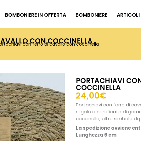
BOMBONIERE IN OFFERTA
BOMBONIERE
ARTICOLI
CAVALLO CON COCCINELLA
ortachiavi con ferro di cavallo con coccinella
PORTACHIAVI CON
COCCINELLA
24,00
€
Portachiavi con ferro di ca
regalo e certificato di gara
coccinella, altro simbolo di
La spedizione avviene entr
Lunghezza 6 cm