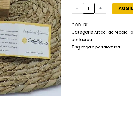
Portachiavi
con
-
+
AGGIU
ferro
di
COD
1311
cavallo
Categorie
,
Articoli da regalo
I
con
per laurea
coccinella
Tag
regalo portafortuna
quantità