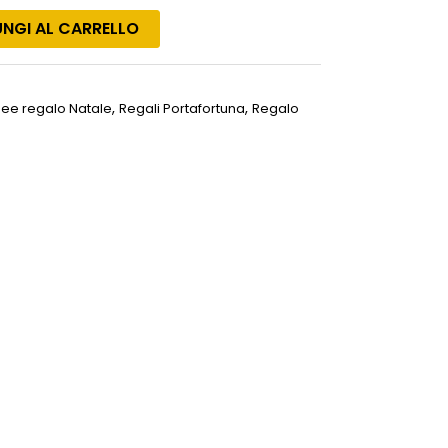
NGI AL CARRELLO
,
,
dee regalo Natale
Regali Portafortuna
Regalo