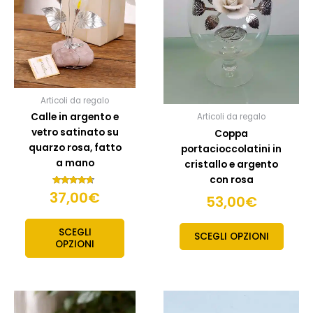
Articoli da regalo
Calle in argento e
Articoli da regalo
vetro satinato su
Coppa
quarzo rosa, fatto
portacioccolatini in
a mano
cristallo e argento
con rosa
37,00
Valutato
€
53,00
€
4.50
su 5
SCEGLI
SCEGLI OPZIONI
OPZIONI