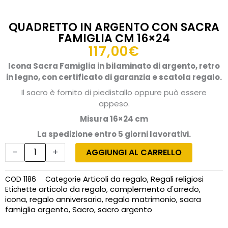
QUADRETTO IN ARGENTO CON SACRA
FAMIGLIA CM 16×24
117,00
€
Icona Sacra Famiglia in bilaminato di argento, retro
in legno, con certificato di garanzia e scatola regalo.
Il sacro è fornito di piedistallo oppure può essere
appeso.
Misura 16×24 cm
La spedizione entro 5 giorni lavorativi.
Quadretto
in
-
+
AGGIUNGI AL CARRELLO
argento
con
Articoli da regalo
Regali religiosi
COD
1186
Categorie
,
Sacra
articolo da regalo
complemento d'arredo
Etichette
,
,
Famiglia
icona
regalo anniversario
regalo matrimonio
sacra
,
,
,
cm
famiglia argento
Sacro
sacro argento
,
,
16x24