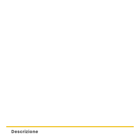
quantità
Descrizione