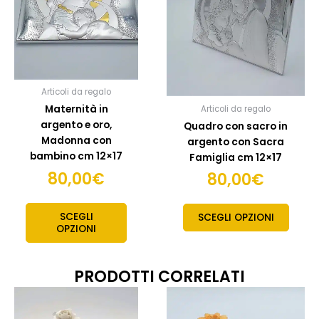
Articoli da regalo
Maternità in
Articoli da regalo
argento e oro,
Quadro con sacro in
Madonna con
argento con Sacra
bambino cm 12×17
Famiglia cm 12×17
80,00
€
80,00
€
SCEGLI
SCEGLI OPZIONI
OPZIONI
PRODOTTI CORRELATI
Questo
prodotto