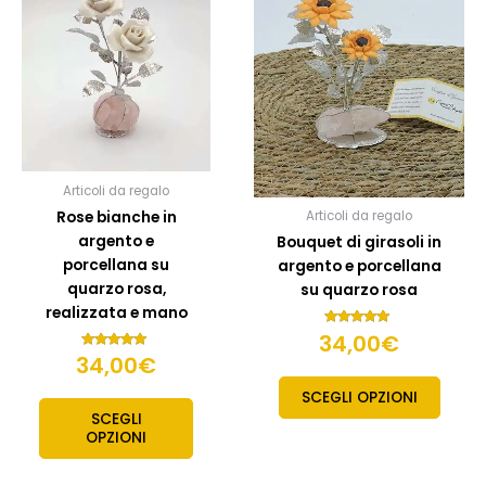
ha
più
varianti.
Le
opzioni
possono
essere
scelte
Articoli da regalo
nella
Rose bianche in
Articoli da regalo
pagina
argento e
Bouquet di girasoli in
del
porcellana su
argento e porcellana
prodotto
quarzo rosa,
su quarzo rosa
realizzata e mano
34,00
Valutato
€
5.00
34,00
Valutato
€
su 5
5.00
su 5
SCEGLI OPZIONI
SCEGLI
OPZIONI