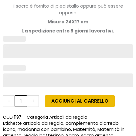
Il sacro è fornito di piedistallo oppure può essere
appeso.
Misura 24X17 cm
La spedizione entro 5 giorni lavorativi.
Sacro
Maternità
in
argento,
Madonna
con
bambino
cm
24X17
quantità
-
+
AGGIUNGI AL CARRELLO
Articoli da regalo
COD
1197
Categoria
articolo da regalo
complemento d'arredo
Etichette
,
,
icona
madonna con bambino
Maternità
Maternità in
,
,
,
argento
regalo battesimo
Sacro
sacro argento
,
,
,
,