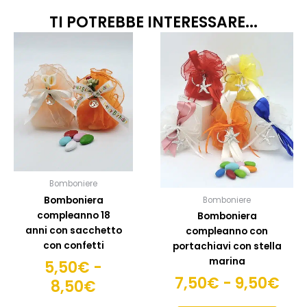
TI POTREBBE INTERESSARE...
Fascia
Fas
Questo
Quest
prodotto
prodo
di
di
ha
ha
prezzo:
pre
più
più
da
da
varianti.
variant
5,50€
7,5
Le
Le
opzioni
opzion
a
a
possono
posso
8,50€
9,5
essere
esser
scelte
scelte
Bomboniere
nella
nella
Bomboniera
Bomboniere
pagina
pagin
compleanno 18
Bomboniera
del
del
anni con sacchetto
compleanno con
prodotto
prodo
con confetti
portachiavi con stella
marina
5,50
€
-
7,50
€
-
9,50
€
8,50
€