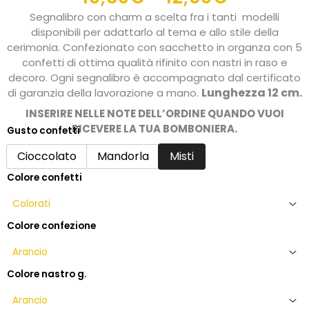
di
Segnalibro con charm a scelta fra i tanti modelli
prezzo:
disponibili per adattarlo al tema e allo stile della
da
cerimonia. Confezionato con sacchetto in organza con 5
confetti di ottima qualità rifinito con nastri in raso e
10,50€
decoro. Ogni segnalibro è accompagnato dal certificato
a
Lunghezza 12 cm.
di garanzia della lavorazione a mano.
12,50€
INSERIRE NELLE NOTE DELL’ORDINE QUANDO VUOI
RICEVERE LA TUA BOMBONIERA.
Gusto confetti
Bomboniera
compleanno
Cioccolato
Mandorla
Misti
ragazzo
Colore confetti
con
segnalibro
e
confetti
Colore confezione
quantità
Colore nastro g.