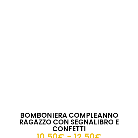
BOMBONIERA COMPLEANNO
RAGAZZO CON SEGNALIBRO E
CONFETTI
Fascia
10,50
€
-
12,50
€