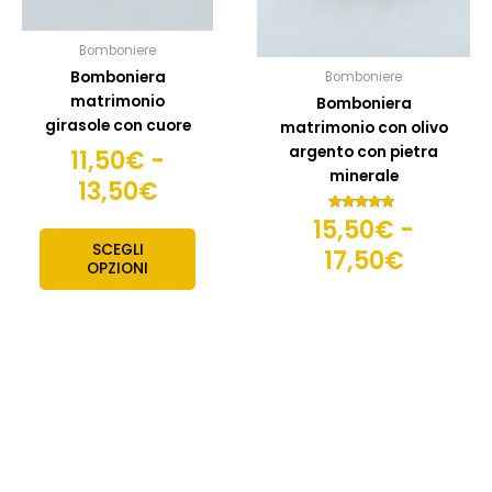
13,50€
17,50€
essere
esser
scelte
scelte
Bomboniere
nella
nella
Bomboniera
Bomboniere
pagina
pagin
matrimonio
Bomboniera
del
del
girasole con cuore
matrimonio con olivo
prodotto
prodo
argento con pietra
11,50
€
-
minerale
13,50
€
15,50
€
-
Valutato
5.00
su 5
SCEGLI
17,50
€
OPZIONI
SCEGLI OPZIONI
PRODOTTI CORRELATI
Fascia
Fas
Questo
Quest
prodotto
prodo
di
di
ha
ha
prezzo:
pre
più
più