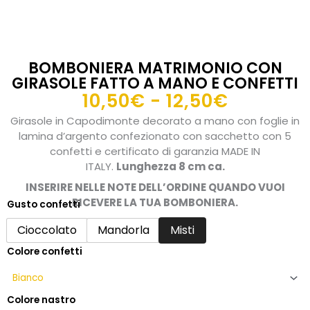
BOMBONIERA MATRIMONIO CON
GIRASOLE FATTO A MANO E CONFETTI
Fascia
10,50
€
-
12,50
€
di
Girasole in Capodimonte decorato a mano con foglie in
prezzo:
lamina d’argento confezionato con sacchetto con 5
da
confetti e certificato di garanzia MADE IN
ITALY.
Lunghezza 8 cm ca.
10,50€
a
INSERIRE NELLE NOTE DELL’ORDINE QUANDO VUOI
RICEVERE LA TUA BOMBONIERA.
12,50€
Gusto confetti
Bomboniera
matrimonio
Cioccolato
Mandorla
Misti
con
Colore confetti
girasole
fatto
a
mano
Colore nastro