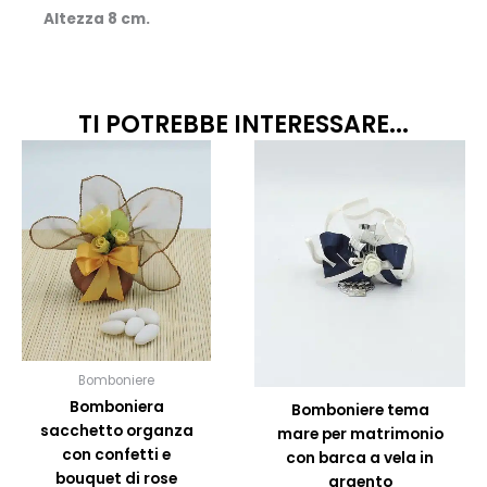
Altezza 8 cm.
TI POTREBBE INTERESSARE...
Questo
prodotto
ha
più
varianti.
Le
opzioni
possono
essere
scelte
Bomboniere
nella
Bomboniera
Bomboniere tema
pagina
sacchetto organza
mare per matrimonio
del
con confetti e
con barca a vela in
prodotto
bouquet di rose
argento