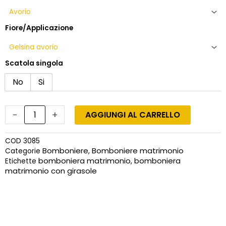
e
confetti
quantità
Fiore/Applicazione
Scatola singola
No
Si
-
+
AGGIUNGI AL CARRELLO
COD
3085
Bomboniere
Bomboniere matrimonio
Categorie
,
bomboniera matrimonio
bomboniera
Etichette
,
matrimonio con girasole